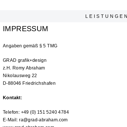
Zum
LEISTUNGE
Inhalt
IMPRESSUM
springen
Angaben gemäß § 5 TMG
GRAD grafik+design
z.H. Romy Abraham
Nikolausweg 22
D-88046 Friedrichshafen
Kontakt:
Telefon: +49 (0) 151 5240 4784
E-Mail: ra@grad-abraham.com