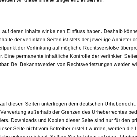
rden wir diese Inhalte umgehend entfernen.
 auf deren Inhalte wir keinen Einfluss haben. Deshalb könne
lte der verlinkten Seiten ist stets der jeweilige Anbieter o
eitpunkt der Verlinkung auf mögliche Rechtsverstöße überprü
. Eine permanente inhaltliche Kontrolle der verlinkten Seite
tbar. Bei Bekanntwerden von Rechtsverletzungen werden wir
e auf diesen Seiten unterliegen dem deutschen Urheberrecht.
er Verwertung außerhalb der Grenzen des Urheberrechtes bed
lers. Downloads und Kopien dieser Seite sind nur für den pri
ieser Seite nicht vom Betreiber erstellt wurden, werden die
solche gekennzeichnet. Sollten Sie trotzdem auf eine Urhebe